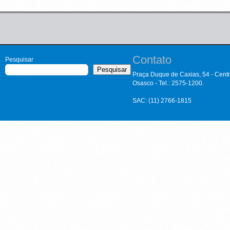
Contato
Pesquisar
Pesquisar
Praça Duque de Caxias, 54 - Cent
Osasco - Tel.: 2575-1200.
SAC: (11) 2766-1815