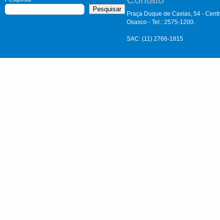
Pesquisar
Praça Duque de Caxias, 54 - Cent
Osasco - Tel.: 2575-1200.
SAC: (11) 2766-1815