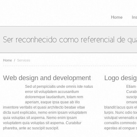
Home
In
Home
/
Services
Web design and development
Logo desig
Sed ut perspiciatis unde omnis iste natus
Etiam 
error sit voluptatem accusantium
Curabi
doloremque laudantium, totam rem
suscipi
aperiam, eaque ipsa quae ab illo
ornare
inventore veritatis et quasi architecto beatae vitae
blandit lacus quis e
dicta sunt explicabo, nemo enim ipsam voluptatem
turpis. Nunc odio to
quia voluptas sit asperna. Nemo enim ipsam
volutpat venenatis e
voluptatem quia voluptas sit asperna. Curabitur
convallis commodo si
pharetra, ante ac suscipit suscipit.
egestas at congue 